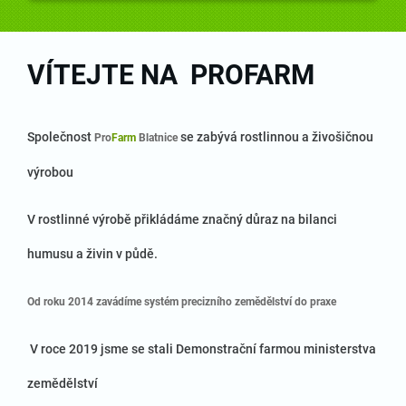
VÍTEJTE NA PROFARM
Společnost
se zabývá rostlinnou a živošičnou
Pro
Farm
Blatnice
výrobou
V rostlinné výrobě přikládáme značný důraz na bilanci
humusu a živin v půdě.
Od roku 2014 zavádíme sys
tém precizního zemědělství do praxe
V roce 2019 jsme se stali Demonstrační farmou ministerstva
zemědělství