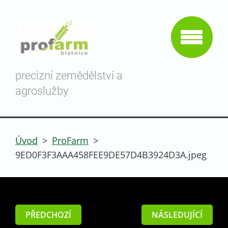
precizní zemědělství a
agroslužby
Úvod
>
ProFarm
>
9ED0F3F3AAA458FEE9DE57D4B3924D3A.jpeg
PŘEDCHOZÍ
NÁSLEDUJÍCÍ