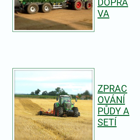
DOPRA
VA
ZPRAC
OVÁNÍ
PŮDY A
SETÍ