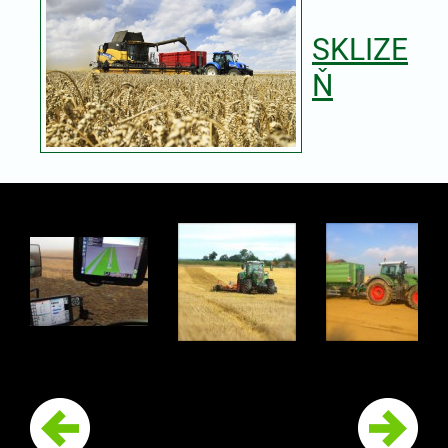
SKLIZE
Ň