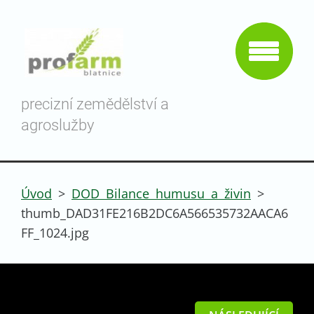
precizní zemědělství a
agroslužby
Úvod
>
DOD Bilance humusu a živin
>
thumb_DAD31FE216B2DC6A566535732AACA6
FF_1024.jpg